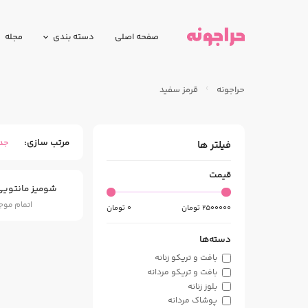
صفحه اصلی
دسته بندی
مجله
حراجونه
قرمز سفید
مرتب سازی
جد
فیلتر ها
قیمت
شومیز مانتویی
اتمام مو
2500000
تومان
0
تومان
دسته‌ها
بافت و تریکو زنانه
بافت و تریکو مردانه
بلوز زنانه
پوشاک مردانه