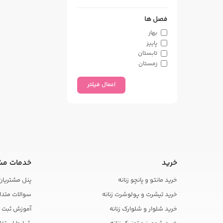
75
تنسل
80
جگوار
فصل ها
85
حریر
بهار
90
داکرون
پاییز
95
دلتاکراش
تابستان
L
دورس
زمستان
M
سزار
S
سوئیت
اعمال فیلتر
XL
غواصی
XXL
فانریپ
XXXL
فلامنت
XXXXL
فوتر
کاملس
کرپ
کریشه
گیاهی
خرید
خدمات مش
لاکرا
خرید مانتو و پانچو زنانه
پنل مشتریان
مازراتی
مخمل
خرید تیشرت و پولوشرت زنانه
سوالات متدا
مراکشی
خرید شلوار و شلوارک زنانه
آموزش ثبت 
ملانژ