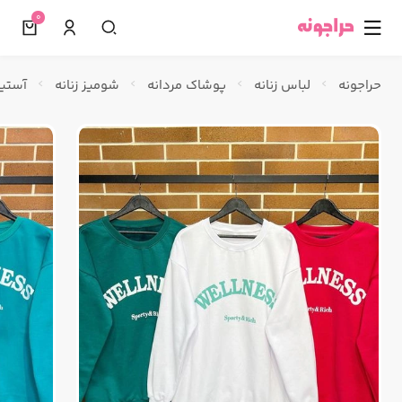
0
☰
حراجونه
لباس زنانه
پوشاک مردانه
شومیز زنانه
آستین 