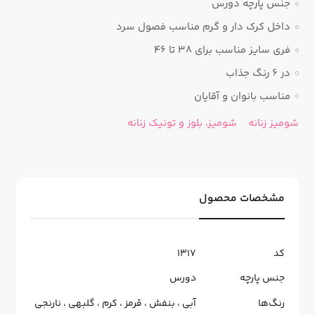
جنس پارچه دورس
داخل کرک دار و گرم مناسب فصول سرد
فری سایز مناسب برای ۳۸ تا ۴۶
در ۶ رنگ جذاب
مناسب بانوان و آقایان
شومیز زنانه
شومیز، بلوز و تونیک زنانه
مشخصات محصول
کد
1317
جنس پارچه
دورس
رنگ‌ها
آبی
،
بنفش
،
قرمز
،
کرم
،
گلبهی
،
نارنجی