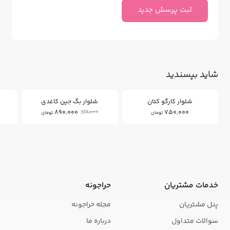
ثبت پرسش جدید
شاید بپسندید
10
%
شلوار کارگو کتان
شلوار بگ جین کاغدی
890,000
750,000
999,000
تومان
تومان
خدمات مشتریان
حراجونه
پنل مشتریان
مجله حراجونه
سوالات متداول
درباره ما