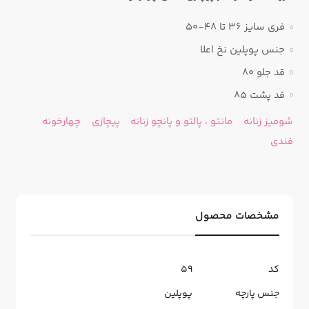
فری سایز 36 تا 48-50
جنس پوپلین نخ اعلا
قد جلو 80
قد پشت 85
شومیز زنانه
مانتو ، پالتو و پانچو زنانه
پیچازی
چهارخونه
فندی
مشخصات محصول
کد
59
جنس پارچه
پوپلین