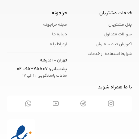
خدمات مشتریان
حراجونه
پنل مشتریان
مجله حراجونه
سوالات متداول
درباره ما
آموزش ثبت سفارش
ارتباط با ما
شرایط استفاده از خدمات
تهران - اندیشه
پشتیبانی:
021-65345507
ساعات پاسخگویی 10 الی 17
با ما همراه شوید