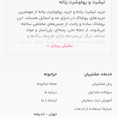
تیشرت و پولوشرت زنانه
خرید تیشرت زنانه و خرید پولوشرت‌ زنانه از مهمترین
خریدهای پوشاک در دنیای مد و استایل هستند. این
پوشاک ساده و راحت، از جنس‌های مختلفی ساخته
می‌شوند، از جمله نخی، پنبه‌ای، پلی‌استر، و مواد
مختلف دیگر. تی‌شرت‌ها دارای طرح‌ها، رنگ‌ها و
الگوهای متعددی هستند که به زنان امکان می‌دهد
نمایش بیشتر
سبک خود را بیان کرده و از آنها به عنوان یک ابزار برای
اعلام نگرش و سلیقه شخصی استفاده کنند. همچنین،
تی‌شرت‌ها به عنوان یک پارچه پایه در لباس‌های روزمره
و همچنین در ترکیب با لباس‌های مختلف از شلوار تا
دامن به کار می‌روند. با توجه به ویژگی‌های گوناگونی
خدمات مشتریان
حراجونه
که تی‌شرت‌ها دارند، از جمله سادگی، راحتی و انعطاف
پنل مشتریان
مجله حراجونه
پذیری، آنها به یکی از انتخاب‌های محبوب در دنیای مد
زنانه تبدیل شده‌اند.
سوالات متداول
درباره ما
خرید تیشرت زنانه
آموزش ثبت سفارش
ارتباط با ما
شرایط استفاده از خدمات
برای خرید تیشرت زنانه، ابتدا بهتر است که به مقاصد و
تهران - اندیشه
نیازهای خود توجه کنید. تعیین کنید که آیا به دنبال