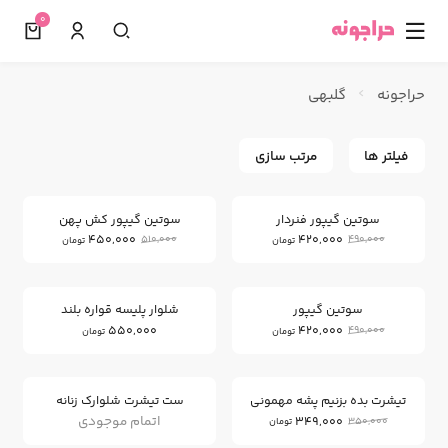
0
☰
حراجونه
گلبهی
فیلتر ها
مرتب سازی
11
14
%
%
سوتین گیپور فنردار
سوتین گیپور کش پهن
450,000
420,000
510,000
490,000
تومان
تومان
14
%
سوتین گیپور
شلوار پلیسه قواره بلند
550,000
420,000
490,000
تومان
تومان
0
%
تیشرت بده بزنیم پشه مهمونی
ست تیشرت شلوارک زنانه
اتمام موجودی
349,000
350,000
تومان