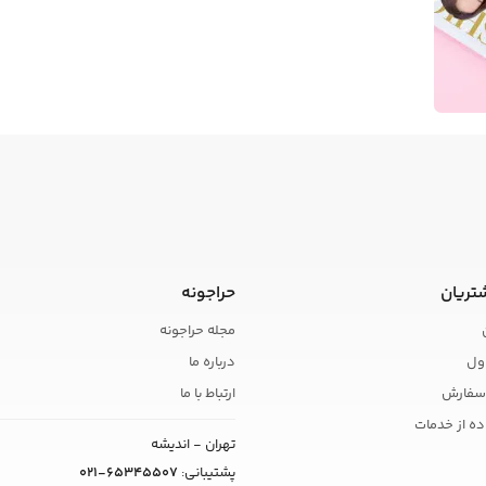
تریان
حراجونه
مجله حراجونه
ول
درباره ما
سفارش
ارتباط با ما
ده از خدمات
تهران - اندیشه
پشتیبانی:
021-65345507