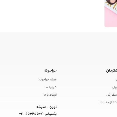
تریان
حراجونه
مجله حراجونه
ول
درباره ما
سفارش
ارتباط با ما
ده از خدمات
تهران - اندیشه
پشتیبانی:
021-65345507