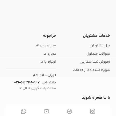
خدمات مشتریان
حراجونه
پنل مشتریان
مجله حراجونه
سوالات متداول
درباره ما
آموزش ثبت سفارش
ارتباط با ما
شرایط استفاده از خدمات
تهران - اندیشه
پشتیبانی:
021-65345507
ساعات پاسخگویی 10 الی 17
با ما همراه شوید