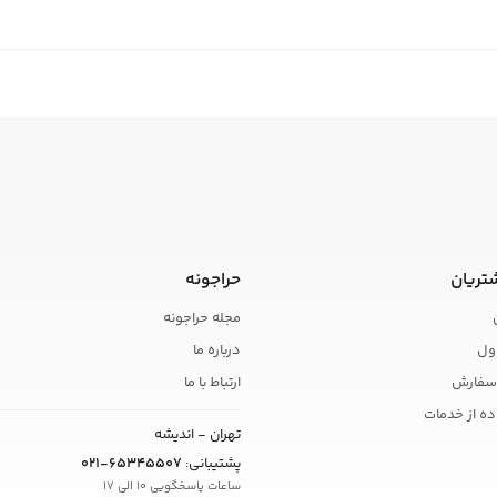
تریان
حراجونه
مجله حراجونه
ول
درباره ما
سفارش
ارتباط با ما
ده از خدمات
تهران - اندیشه
پشتیبانی:
021-65345507
ساعات پاسخگویی 10 الی 17