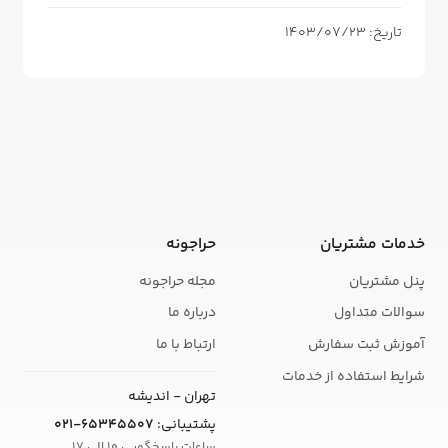
تاریخ: 1403/07/23
خدمات مشتریان
حراجونه
پنل مشتریان
مجله حراجونه
سوالات متداول
درباره ما
آموزش ثبت سفارش
ارتباط با ما
شرایط استفاده از خدمات
تهران - اندیشه
پشتیبانی:
021-65345507
ساعات پاسخگویی 10 الی 17