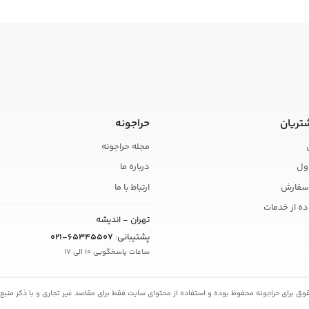
تریان
حراجونه
مجله حراجونه
ول
درباره ما
سفارش
ارتباط با ما
ده از خدمات
تهران - اندیشه
پشتیبانی:
021-65345507
ساعات پاسخگویی 10 الی 17
ق برای حراجونه محفوظ بوده و استفاده از محتوای سایت فقط برای مقاصد غیر تجاری و با ذکر منبع