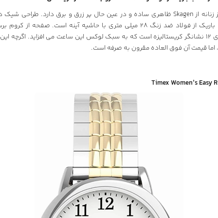
ساعت مش و گلیتز زنانه از Skagen ظاهری ساده و در عین حال پر زرق و برق دارد. طراح
همچنین یک قاب باریک از فولاد ضد زنگ 28 میلی متری با حاشیه آینه است. صفحه
ساخته شده و دارای 12 نشانگر کریستالیزه است که به سبک لوکس این ساعت می افزاید. اگرچه
 اما قیمت آن فوق العاده مقرون به صرفه است.
Timex Women’s Easy R