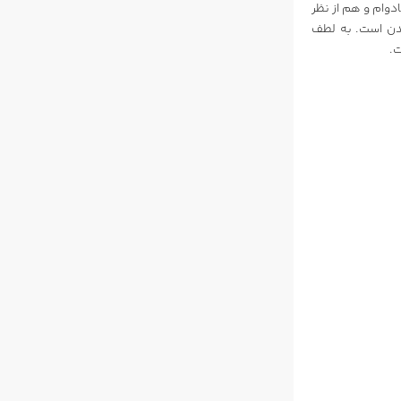
های دهه 1960 این برند است، هم بادوام و هم از نظر
Easy  نیز به راحتی قابل خواندن است. به لطف
.