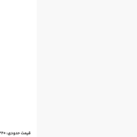
قیمت حدودی: 220 دلار / صفحه های سفید یا مشکی / شارژ توسط خورشید