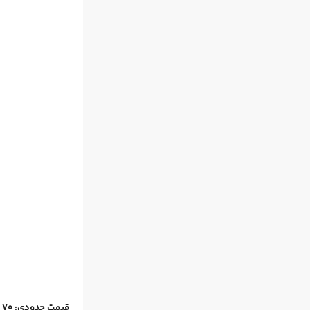
قیمت حدودی: 70 دلار / قاب باریک از فولاد زنگ / صفحه کروم / نشانگر کریستالی