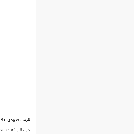
قیمت حدودی: 90 دلار / ظاهر کلاسیک / نشانگر عددی کامل