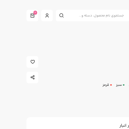
0
سبز
قرمز
نبار