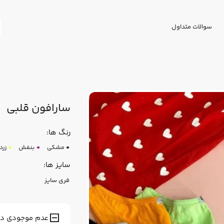
سوالات متداول
سارافون قلبی
رنگ ها:
مشکی
بنفش
زرد
سایز ها:
فری سایز
عدم موجودی در ا