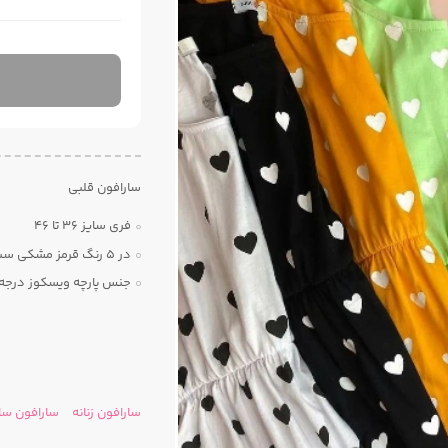
سارافون قلبی
فری سایز 36 تا 46
در 5 رنگ قرمز مشکی سبز زرد بنفش
جنس پارچه ویسکوز درجه
سارافون زنانه
سارافون س