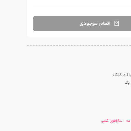
اتمام موجودی
 یک
اده
سارافون قلبی