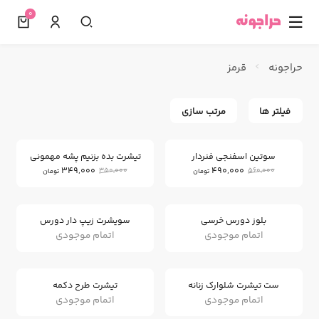
0
☰
حراجونه
قرمز
فیلتر ها
مرتب سازی
0
12
%
%
سوتین اسفنجی فنردار
تیشرت بده بزنیم پشه مهمونی
349,000
490,000
350,000
560,000
تومان
تومان
بلوز دورس خرسی
سویشرت زیپ دار دورس
اتمام موجودی
اتمام موجودی
ست تیشرت شلوارک زنانه
تیشرت طرح دکمه
اتمام موجودی
اتمام موجودی