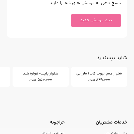
پاسخ دهی به پرسش های شما را دارند.
ثبت پرسش جدید
شاید بپسندید
شلوار دمپا (بوت کات) مازراتی
شلوار پلیسه قواره بلند
550,000
849,000
تومان
تومان
خدمات مشتریان
حراجونه
پنل مشتریان
مجله حراجونه