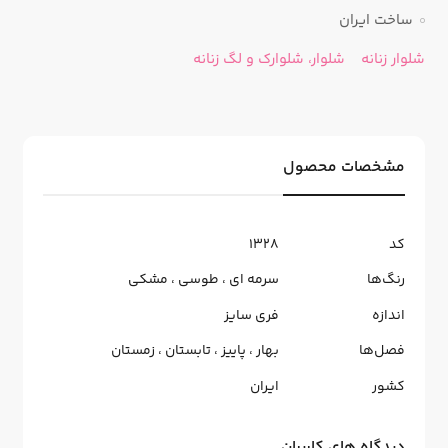
ساخت ایران
شلوار زنانه
شلوار، شلوارک و لگ زنانه
مشخصات محصول
کد
1328
رنگ‌ها
سرمه ای
،
طوسی
،
مشکی
اندازه
فری سایز
فصل‌ها
بهار
،
پاییز
،
تابستان
،
زمستان
کشور
ایران
دیدگاه های کاربران