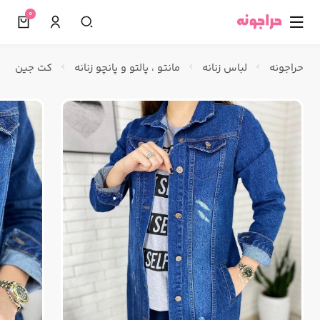
0
☰
حراجونه
لباس زنانه
مانتو ، پالتو و پانچو زنانه
کت جین