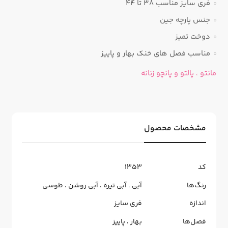
فری سایز مناسب ۳۸ تا ۴۴
جنس پارچه جین
دوخت تمیز
مناسب فصل های خنک بهار و پاییز
مانتو ، پالتو و پانچو زنانه
مشخصات محصول
کد
1353
رنگ‌ها
آبی
،
آبی تیره
،
آبی روشن
،
طوسی
اندازه
فری سایز
فصل‌ها
بهار
،
پاییز