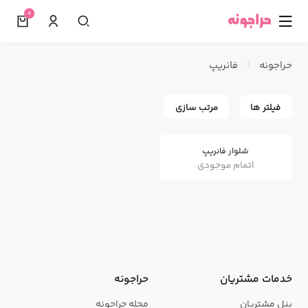
0
☰
حراجونه
فانریپ
فیلتر ها
مرتب سازی
شلوار فانریپ
اتمام موجودی
خدمات مشتریان
حراجونه
پنل مشتریان
مجله حراجونه