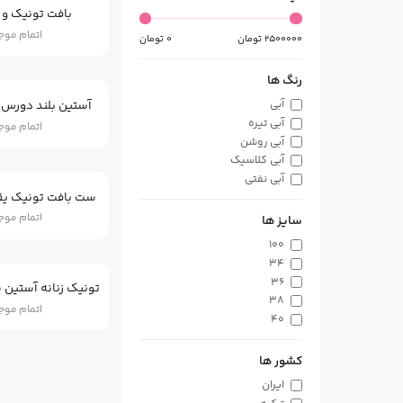
بافت تونیک و ژ
اتمام مو
2500000
تومان
0
تومان
رنگ ها
آستین بلند دورس طرح ss
آبی
آبی تیره
اتمام مو
آبی روشن
آبی کلاسیک
آبی نفتی
ست بافت تونیک یقه
بنفش
بنفش روشن
اتمام مو
سایز ها
پرتغالی
100
پوست پیازی
34
تصادفی
36
خردلی
38
اتمام مو
ذغالی
40
زرد
42
زرد مشکی
44
کشور ها
زرشکی
46
زیتونی
ایران
48
سبز