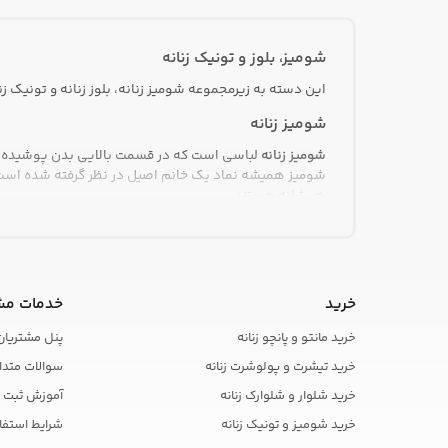
کاملس
شماره 5
کرپ
شماره 6
کریشه
شماره 7
شومیز، بلوز و تونیک زنانه
گیاهی
شماره 8
لاکرا
این دسته به زیرمجموعه شومیز زنانه، بلوز زنانه و تونیک 
شماره 9
مازراتی
شیری
شومیز زنانه
مخمل
صورتی
مراکشی
صورتی کمرنگ
شومیز زنانه
لباسی است که در قسمت بالایی بدن پوشیده می 
ملانژ
طوسی
شومیز همیشه نماد یک خانم اصیل در نظر گرفته شده است.
نخ پنبه
طوسی روشن
هر شانه هستند.
نیل
طوسی مشکی
بلوز زنانه
ویسکوز
فیروزه ای
فیلی
بلوز زنانه
یک لباس رویه گشاد است که هنرمندان، زنان و کودکا
قرمز
بدن شخص آویزان شود.
قرمز سفید
خرید
خدمات مش
قرمز مشکی
گلدوزی یا حلقه و… تزئین می کنند.
خرید مانتو و پانچو زنانه
پنل مشتریان
قهوه ای
تونیک زنانه
قهوه ای تیره
خرید تیشرت و پولوشرت زنانه
سوالات متدا
کرم
تونیک زنانه
لباسی است که از شانه تا جایی بین باسن و زان
خرید شلوار و شلوارک زنانه
آموزش ثبت 
گلبهی
بسیاری از مردم تعجب می کنند که آیا تونیک یک بلوز است ی
مشکی
خرید شومیز و تونیک زنانه
شرایط استفا
بنابراین یک تونیک بهتر است به عنوان یک شومیز با شلوار 
نارنجی