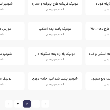
یله کوتاه
تونیک کریشه طرح پروانه و ستاره
شومیز لن
جودی
اتمام موجودی
اتمام
Wellne
تونیک بافت یقه اسکی
دورس طرح
جودی
اتمام موجودی
اتمام
 اسکی و کلاه
تونیک راه راه یقه منگوله دار
شومیز مر
جودی
اتمام موجودی
اتمام
تونیک زنانه آستین سه ربع منجوق دوزی شده
شومیز پشت بلند لنین خامه دوزی
تونیک م
جودی
اتمام موجودی
اتمام
>
3
2
1
<