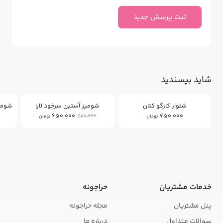
ثبت پرسش جدید
شاید بپسندید
18
%
شلوار کارگو کتان
شومیز آستین سرخود لارا
650,000
750,000
800,000
تومان
تومان
خدمات مشتریان
حراجونه
پنل مشتریان
مجله حراجونه
سوالات متداول
درباره ما