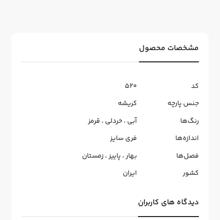
مشخصات محصول
کد
520
جنس پارچه
کریشه
رنگ‌ها
آبی
،
خردلی
،
قرمز
اندازه‌ها
فری سایز
فصل‌ها
بهار
،
پاییز
،
زمستان
کشور
ایران
دیدگاه های کاربران