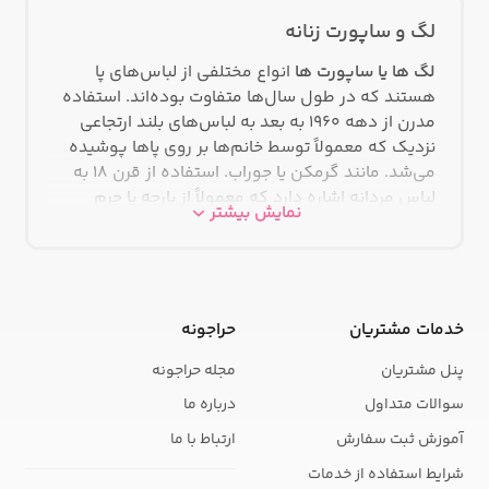
لگ و ساپورت زنانه
لگ ها یا ساپورت ها
انواع مختلفی از لباس‌های پا
هستند که در طول سال‌ها متفاوت بوده‌اند. استفاده
مدرن از دهه 1960 به بعد به لباس‌های بلند ارتجاعی
نزدیک که معمولاً توسط خانم‌ها بر روی پاها پوشیده
می‌شد. مانند گرمکن یا جوراب. استفاده از قرن 18 به
لباس مردانه اشاره دارد که معمولاً از پارچه یا چرم
نمایش بیشتر
ساخته می‌شود که دور ساق پا تا مچ پا پیچیده
می‌شود. در قرن نوزدهم، لگینگ معمولاً به لباس‌های
ساق پای نوزادان اطلاق می‌شد که با ژاکت همسان
می‌شد. همچنین به پوشش‌های پا از چرم یا پشم که
توسط سربازان و تله‌گذاران می‌پوشیدند. شلوارهای لگ
خدمات مشتریان
حراجونه
به طور برجسته ای در دهه 1960 به مد زنان بازگشتند.
پنل مشتریان
مجله حراجونه
با استقبال گسترده از الیاف مصنوعی لاکرا و افزایش
محبوبیت ایروبیک، شلوارهای ساق در دهه‌های 1970 و
سوالات متداول
درباره ما
1980 بیشتر مورد توجه قرار گرفتند و در نهایت راه خود
آموزش ثبت سفارش
ارتباط با ما
را به لباس‌های خیابانی باز کردند. این لباس ها برای
فعالیت های ورزشی و در محیط های غیررسمی است.
شرایط استفاده از خدمات