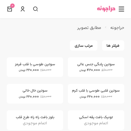
0
☰
حراجونه
مطابق تصویر
فیلتر ها
مرتب سازی
12
25
%
%
سوتین پلنگی جنس عالی
سوتین طوسی با قلب قرمز
220,000
420,000
250,000
560,000
تومان
تومان
12
12
%
%
سوتین قلبی طوسی با قلب کرم
سوتین خال خالی
220,000
220,000
250,000
250,000
تومان
تومان
تونیک بافت یقه اسکی
بلوز بافت راه راه طرح قلب
اتمام موجودی
اتمام موجودی