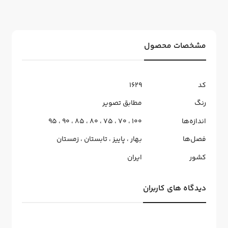
مشخصات محصول
کد
1629
رنگ
مطابق تصویر
اندازه‌ها
100
،
70
،
75
،
80
،
85
،
90
،
95
فصل‌ها
بهار
،
پاییز
،
تابستان
،
زمستان
کشور
ایران
دیدگاه های کاربران