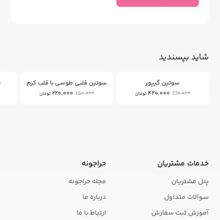
شاید بپسندید
12
14
%
%
سوتین گیپور
سوتین قلبی طوسی با قلب کرم
س
220,000
420,000
250,000
490,000
تومان
تومان
خدمات مشتریان
حراجونه
پنل مشتریان
مجله حراجونه
سوالات متداول
درباره ما
آموزش ثبت سفارش
ارتباط با ما