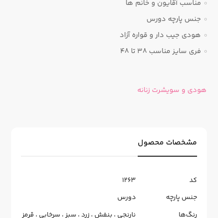
مناسب آقایون و خانم ها
جنس پارچه دورس
هودی جیب دار و قواره آزاد
فری سایز مناسب 38 تا 48
هودی و سویشرت زنانه
مشخصات محصول
کد
1263
جنس پارچه
دورس
رنگ‌ها
نارنجی
،
بنفش
،
زرد
،
سبز
،
سرخابی
،
قرمز