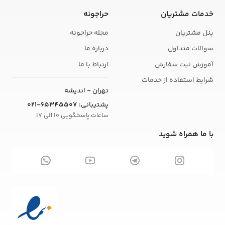
خدمات مشتریان
حراجونه
پنل مشتریان
مجله حراجونه
سوالات متداول
درباره ما
آموزش ثبت سفارش
ارتباط با ما
شرایط استفاده از خدمات
تهران - اندیشه
پشتیبانی:
021-65345507
ساعات پاسخگویی 10 الی 17
با ما همراه شوید