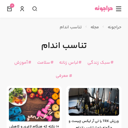
0
☰
حراجونه
مجله
تناسب اندام
تناسب اندام
سبک زندگی
لباس زنانه
سلامت
آموزش
معرفی
ورزش TRX یا تی آر ایکس چیست و
10 نکته که هنگام لاغری و کاهش
چگونه باعث تناسب اندام