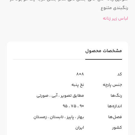
رنگبندی متنوع
لباس زیر زنانه
مشخصات محصول
کد
808
جنس پارچه
نخ پنبه
رنگ‌ها
مطابق تصویر
،
آبی
،
صورتی
اندازه‌ها
90
،
75
،
95
فصل‌ها
بهار
،
پاییز
،
تابستان
،
زمستان
کشور
ایران