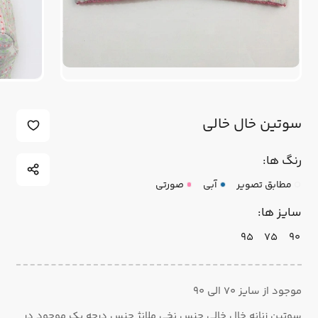
سوتین خال خالی
رنگ ها:
مطابق تصویر
آبی
صورتی
سایز ها:
95
75
90
موجود از سایز ۷۰ الی ۹۰
سوتین زنانه خال خالی جنس نخی ملانژ جنس درجه یک موجود در