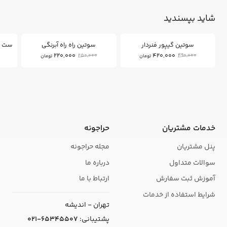
شاید بپسندید
12
14
%
%
سوتین گیپور فنردار
سوتین راه راه آبرنگی
220,000
420,000
250,000
490,000
تومان
تومان
خدمات مشتریان
حراجونه
پنل مشتریان
مجله حراجونه
سوالات متداول
درباره ما
آموزش ثبت سفارش
ارتباط با ما
شرایط استفاده از خدمات
تهران - اندیشه
پشتیبانی:
021-65345507