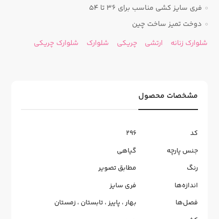
فری سایز کشی مناسب برای 36 تا 54
دوخت تمیز ساخت چین
شلوارک زنانه
ارتشی
چریکی
شلوارک
شلوارک چریکی
مشخصات محصول
کد
296
جنس پارچه
گیاهی
رنگ
مطابق تصویر
اندازه‌ها
فری سایز
فصل‌ها
بهار
،
پاییز
،
تابستان
،
زمستان