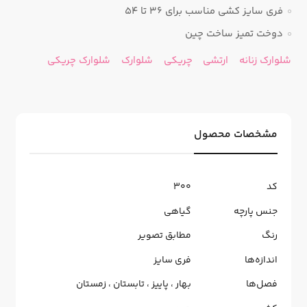
فری سایز کشی مناسب برای 36 تا 54
دوخت تمیز ساخت چین
شلوارک زنانه
ارتشی
چریکی
شلوارک
شلوارک چریکی
مشخصات محصول
کد
300
جنس پارچه
گیاهی
رنگ
مطابق تصویر
اندازه‌ها
فری سایز
فصل‌ها
بهار
،
پاییز
،
تابستان
،
زمستان