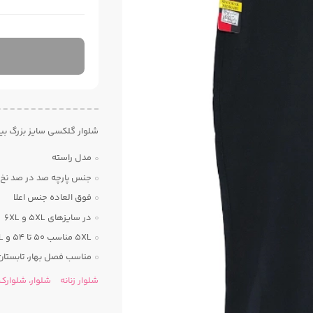
شلوار گلکسی سایز بزرگ ب
مدل راسته
جنس پارچه صد در صد نخ 
فوق العاده جنس اعلا
در سایزهای 5XL و 6XL
5XL مناسب 50 تا 54 و 6XL مناسب 54 تا 58
مناسب فصل بهار، تابستان،
شلوار زنانه
شلوار، شلوارک 