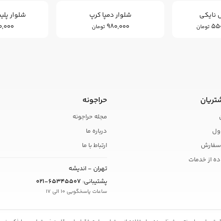
 نایکی
شلوار دمپا کرپ
شلوار پلیس
,000
980,000
55
تومان
تومان
تریان
حراجونه
مجله حراجونه
ول
درباره ما
سفارش
ارتباط با ما
ده از خدمات
تهران - اندیشه
پشتیبانی:
021-65345507
ساعات پاسخگویی 10 الی 17