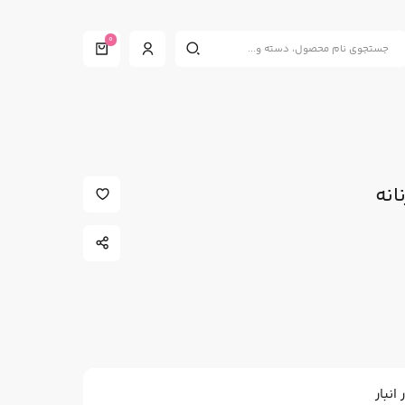
0
انه
نبار