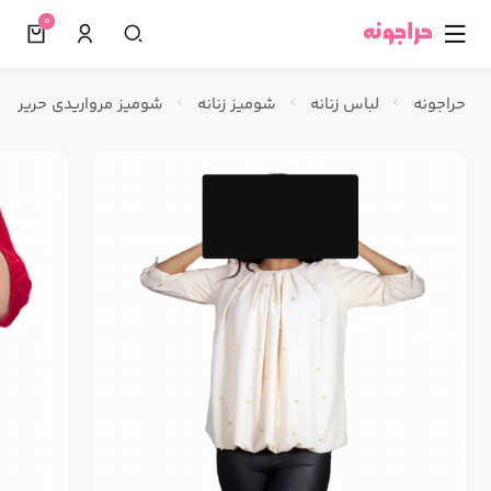
0
☰
حراجونه
لباس زنانه
شومیز زنانه
شومیز مرواریدی حریر