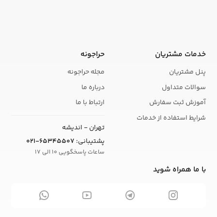
خدمات مشتریان
حراجونه
پنل مشتریان
مجله حراجونه
سوالات متداول
درباره ما
آموزش ثبت سفارش
ارتباط با ما
شرایط استفاده از خدمات
تهران - اندیشه
پشتیبانی:
021-65345507
ساعات پاسخگویی 10 الی 17
با ما همراه شوید