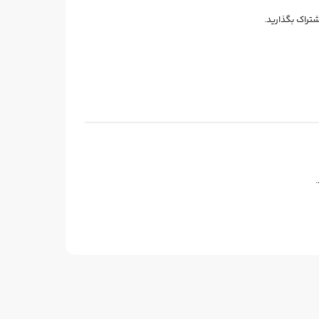
شتراک بگذارید.
26
18
%
%