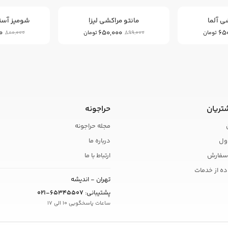
ی آلما
مانتو مراکشی لیزا
شومیز آستی
0
650,000
65
800,000
899,000
تومان
تومان
تریان
حراجونه
مجله حراجونه
ول
درباره ما
سفارش
ارتباط با ما
ده از خدمات
تهران - اندیشه
پشتیبانی:
021-65345507
ساعات پاسخگویی 10 الی 17