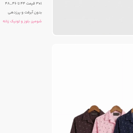
3xl قیمت 44 تا 46_۴۸
بدون آبرفت و پرزدهی
شومیز، بلوز و تونیک زنانه