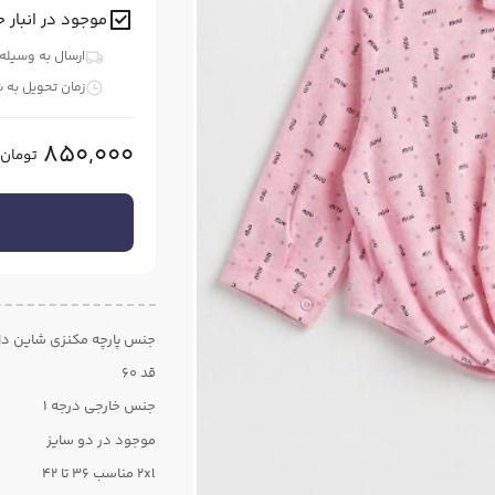
موجود در انبار ح
ارسال به وسیله
زمان تحویل به 
850,000
تومان
جنس پارچه مکنزی شاین دا
قد ۶۰
جنس خارجی درجه ۱
موجود در دو سایز
2xl مناسب ۳۶ تا 42