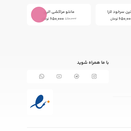
ن سرخود لارا
مانتو مراکشی الین
0
650,000
650,00
890,000
تومان
تومان
با ما همراه شوید