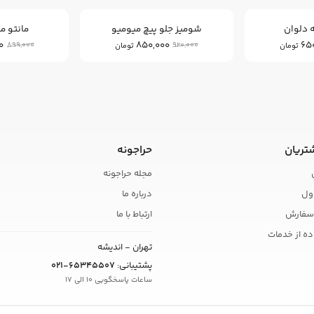
 دلوان
شومیز جلو پیچ میومیو
مانتو م
0
850,000
65
899,000
920,000
تومان
تومان
تریان
حراجونه
مجله حراجونه
ول
درباره ما
سفارش
ارتباط با ما
ده از خدمات
تهران - اندیشه
پشتیبانی:
021-65345507
ساعات پاسخگویی 10 الی 17