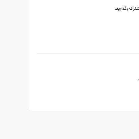
شتراک بگذارید.
26
27
%
%