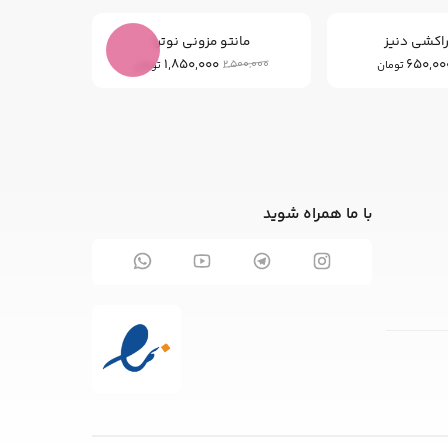
راکشی دنیز
مانتو مزونی نوترا
مان
1,850,000
650,00
0,000
2,500,000
تومان
تومان
با ما همراه شوید