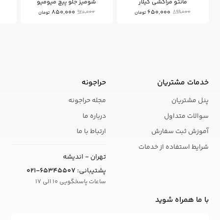
مانتو مراکشی گیلار
شومیز جلو پیچ میومیو
850,000
650,000
920,000
899,000
تومان
تومان
خدمات مشتریان
حراجونه
پنل مشتریان
مجله حراجونه
سوالات متداول
درباره ما
آموزش ثبت سفارش
ارتباط با ما
شرایط استفاده از خدمات
تهران - اندیشه
پشتیبانی:
021-65345507
ساعات پاسخگویی 10 الی 17
با ما همراه شوید