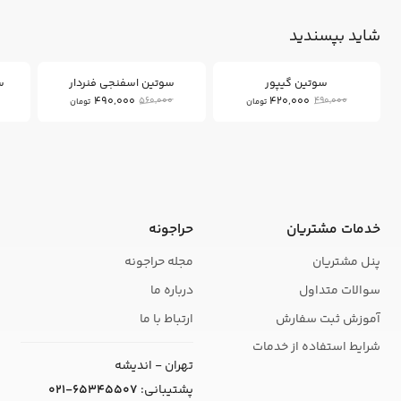
شاید بپسندید
12
14
%
%
سوتین گیپور
سوتین اسفنجی فنردار
س
490,000
420,000
560,000
490,000
تومان
تومان
خدمات مشتریان
حراجونه
پنل مشتریان
مجله حراجونه
سوالات متداول
درباره ما
آموزش ثبت سفارش
ارتباط با ما
شرایط استفاده از خدمات
تهران - اندیشه
پشتیبانی:
021-65345507