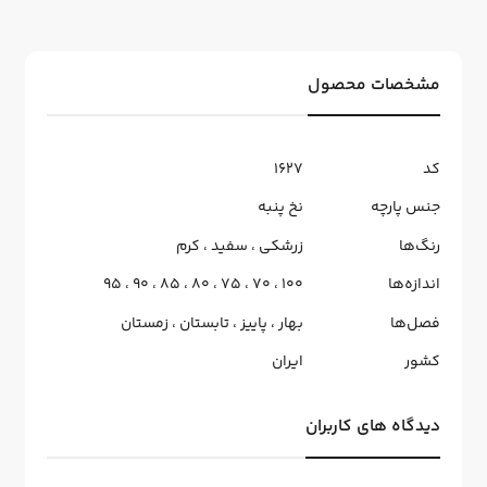
مشخصات محصول
کد
1627
جنس پارچه
نخ پنبه
رنگ‌ها
زرشکی
،
سفید
،
کرم
اندازه‌ها
100
،
70
،
75
،
80
،
85
،
90
،
95
فصل‌ها
بهار
،
پاییز
،
تابستان
،
زمستان
کشور
ایران
دیدگاه های کاربران