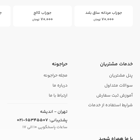
جوراب مردانه ساق بلند
جوراب کالج
ج
70,000
70,000
تومان
تومان
خدمات مشتریان
حراجونه
پنل مشتریان
مجله حراجونه
سوالات متداول
درباره ما
آموزش ثبت سفارش
ارتباط با ما
شرایط استفاده از خدمات
تهران - اندیشه
پشتیبانی:
021-65345507
ساعات پاسخگویی 10 الی 17
با ما همراه شوید