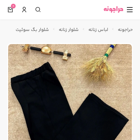
0
☰
حراجونه
لباس زنانه
شلوار زنانه
شلوار بگ سوئیت