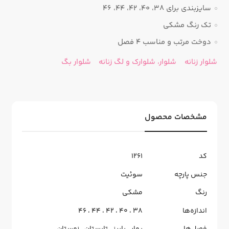
سایزبندی برای 38، 40، 42، 44، 46
تک رنگ مشکی
دوخت مرتب و مناسب ۴ فصل
شلوار زنانه
شلوار، شلوارک و لگ زنانه
شلوار بگ
مشخصات محصول
کد
1261
جنس پارچه
سوئیت
رنگ
مشکی
اندازه‌ها
38
،
40
،
42
،
44
،
46