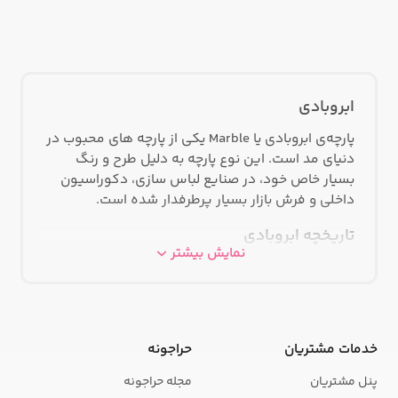
ابروبادی
پارچه‌ی ابروبادی یا Marble یکی از پارچه های محبوب در
دنیای مد است. این نوع پارچه به دلیل طرح و رنگ
بسیار خاص خود، در صنایع لباس سازی، دکوراسیون
داخلی و فرش بازار بسیار پرطرفدار شده است.
تاریخچه ابروبادی
نمایش بیشتر
اولین بار که پارچه ابروبادی ساخته شد، در ایتالیا در قرن
۱۴ میلادی بود. در آن زمان، پارچه ابروبادی با استفاده از
نخ های طلا و نقره ساخته می شد و فقط برای استفاده
در لباس های اشرافی مناسب بود. اما در قرن ۱۹
خدمات مشتریان
حراجونه
میلادی، تولید این پارچه با استفاده از الیاف پنبه و پلی
استر شروع شد و تبدیل به یک پارچه قابل دسترس شد.
پنل مشتریان
مجله حراجونه