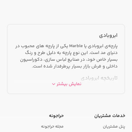
ابروبادی
پارچه‌ی ابروبادی یا Marble یکی از پارچه های محبوب در
دنیای مد است. این نوع پارچه به دلیل طرح و رنگ
بسیار خاص خود، در صنایع لباس سازی، دکوراسیون
داخلی و فرش بازار بسیار پرطرفدار شده است.
تاریخچه ابروبادی
نمایش بیشتر
اولین بار که پارچه ابروبادی ساخته شد، در ایتالیا در قرن
۱۴ میلادی بود. در آن زمان، پارچه ابروبادی با استفاده از
نخ های طلا و نقره ساخته می شد و فقط برای استفاده
در لباس های اشرافی مناسب بود. اما در قرن ۱۹
خدمات مشتریان
حراجونه
میلادی، تولید این پارچه با استفاده از الیاف پنبه و پلی
استر شروع شد و تبدیل به یک پارچه قابل دسترس شد.
پنل مشتریان
مجله حراجونه