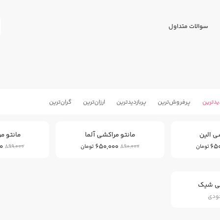
سوالات متداول
یدترین
پرفروش‌ترین
پربازدید‌ترین
ارزان‌ترین
گران‌ترین
26
26
%
%
ی الین
مانتو مراکشی آلما
مانتو مر
0
650,000
65
899,000
890,000
تومان
تومان
شی شیک
جودی