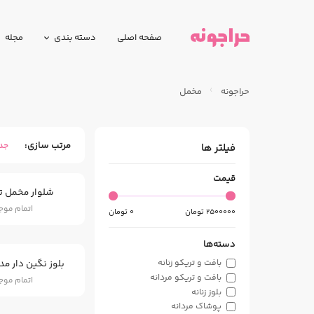
صفحه اصلی
دسته بندی
مجله
حراجونه
مخمل
مرتب سازی
جد
فیلتر ها
قیمت
شلوار مخمل تو
اتمام مو
2500000
تومان
0
تومان
دسته‌ها
بلوز نگین دار مدل r Style
بافت و تریکو زنانه
بافت و تریکو مردانه
اتمام مو
بلوز زنانه
پوشاک مردانه