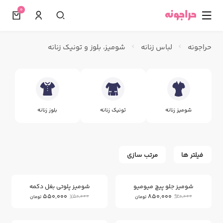
0
☰
حراجونه
لباس زنانه
شومیز، بلوز و تونیک زنانه
شومیز زنانه
تونیک زنانه
بلوز زنانه
فیلتر ها
مرتب سازی
26
7
%
%
شومیز جلو پیچ میومیو
شومیز پلوتی بغل دکمه
550,000
850,000
750,000
920,000
تومان
تومان
18
%