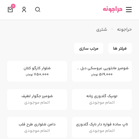
0
☰
حراجونه
شتری
فیلتر ها
مرتب سازی
شومیز مانتویی عروسکی دبل فیس
شلوار کارگو کتان
750,000
519,000
تومان
تومان
تونیک گلدوزی زنانه
شومیز جگوار لطیف
اتمام موجودی
اتمام موجودی
تاپ ساده قواره دار نایک گلدوزی
دامن شلواری طرح قلب
اتمام موجودی
اتمام موجودی