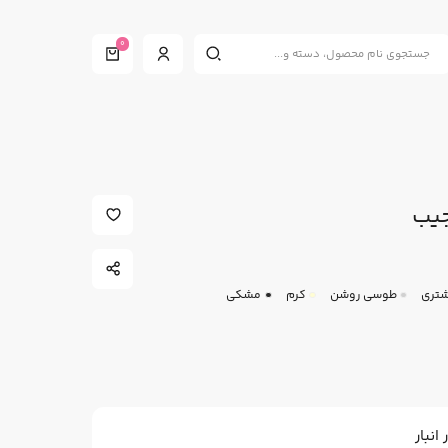
0
جیب
تری
طوسی روشن
کرم
مشکی
نبار