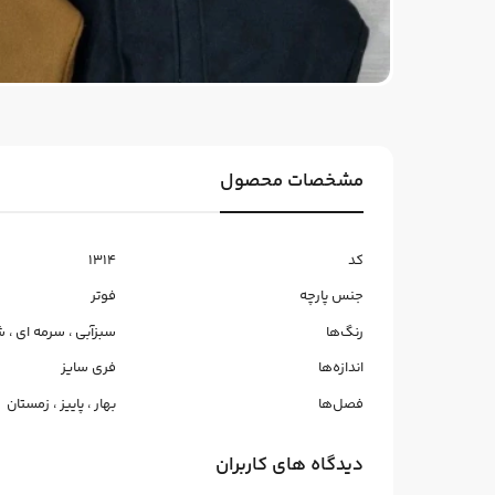
مشخصات محصول
کد
1314
جنس پارچه
فوتر
رنگ‌ها
سبزآبی
،
سرمه ای
،
ش
اندازه‌ها
فری سایز
فصل‌ها
بهار
،
پاییز
،
زمستان
دیدگاه های کاربران