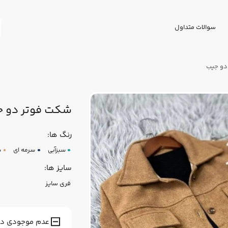
سوالات متداول
دو جیب
شکت فوتر دو 
رنگ ها:
سبزآبی
سرمه ای
ش
سایز ها:
فری سایز
عدم موجودی در ا