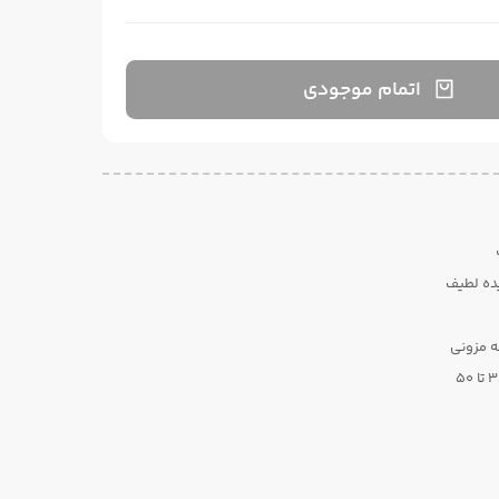
اتمام موجودی
یده لطیف
ه مزونی