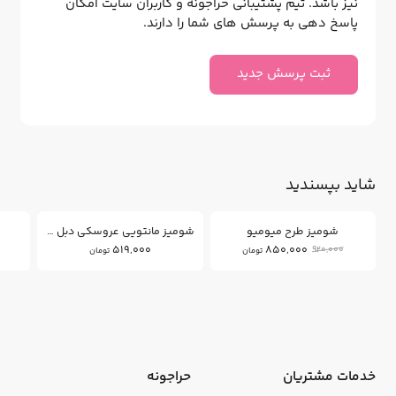
نیز باشد. تیم پشتیبانی حراجونه و کاربران سایت امکان
پاسخ دهی به پرسش های شما را دارند.
ثبت پرسش جدید
شاید بپسندید
7
%
شومیز طرح میومیو
شومیز مانتویی عروسکی دبل فیس
ش
519,000
850,000
920,000
تومان
تومان
خدمات مشتریان
حراجونه