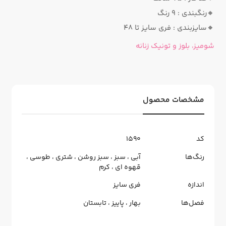
🔸رنگبندی : ۹ رنگ
🔸سایزبندی : فری سایز تا ۴۸
شومیز، بلوز و تونیک زنانه
مشخصات محصول
کد
1590
رنگ‌ها
آبی
،
سبز
،
سبز روشن
،
شتری
،
طوسی
،
قهوه ای
،
کرم
اندازه
فری سایز
فصل‌ها
بهار
،
پاییز
،
تابستان