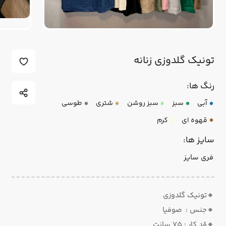
تونیک گلدوزی زنانه
رنگ ها:
آبی
سبز
سبز روشن
شتری
طوسی
قهوه ای
کرم
سایز ها:
فری سایز
🔸تونیک گلدوزی
🔸جنس : صوفیا
🔸قد کار : ۷۵ سانت