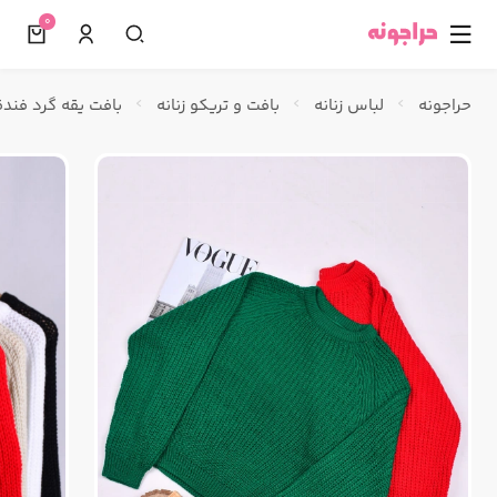
0
☰
حراجونه
لباس زنانه
بافت و تریکو زنانه
بافت یقه گرد فند