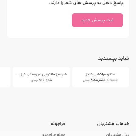
پاسخ دهی به پرسش های شما را دارند.
ثبت پرسش جدید
شاید بپسندید
27
%
مانتو مراکشی دنیز
شومیز مانتویی عروسکی دبل فیس
519,000
650,000
899,000
تومان
تومان
خدمات مشتریان
حراجونه
پنل مشتریان
مجله حراجونه