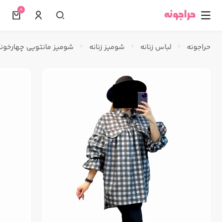
0
☰
حراجونه
لباس زنانه
شومیز زنانه
شومیز مانتویی چهارخون