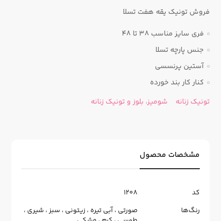
فروش تونیک یقه هفت تسلا
فری سایز مناسب 38 تا 48
جنس پارچه تسلا
آستین پرنسسی
کنار کار بند خورده
تونیک زنانه
شومیز، بلوز و تونیک زنانه
مشخصات محصول
کد
1208
رنگ‌ها
صورتی
،
آبی تیره
،
زیتونی
،
سبز
،
شیری
،
طوسی
،
کرم
،
مشکی