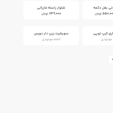
تی بغل دکمه
شلوار راسته مازراتی
849,000
550,00
تومان
تومان
ری کرپ توپی
سویشرت زیپ دار دورس
 موجودی
اتمام موجودی