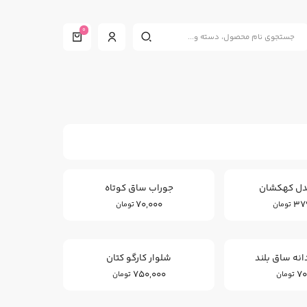
0
دل کهکشان
جوراب ساق کوتاه
70,000
37
تومان
تومان
انه ساق بلند
شلوار کارگو کتان
750,000
70
تومان
تومان
26
%