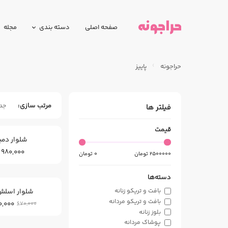
صفحه اصلی
دسته بندی
مجله
حراجونه
پاییز
مرتب سازی
جد
فیلتر ها
قیمت
شلوار دمپ
980,000
2500000
تومان
0
تومان
دسته‌ها
شلوار اسلش
بافت و تریکو زنانه
بافت و تریکو مردانه
0,000
670,000
بلوز زنانه
پوشاک مردانه