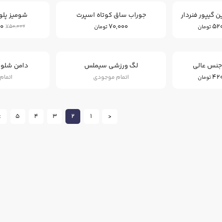
گیپور فنردار
جوراب ساق کوتاه اسپرت
شومیز پلو
0
70,000
52
750,000
تومان
تومان
25
%
جنس عالی
لگ ورزشی سیملس
دامن شلوا
42
اتمام موجودی
اتمام
تومان
>
5
4
3
2
1
<